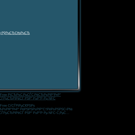
µРј-РўРµСЂСЊРµСЂ
ЎРјР°Р№Р»Р°
јСЏС‚Рё
-Free РїСЂРѕС‚РµСЃС‚РёСЂРѕРІР°Р»Р°
СЃРµСЂРІРёСЃ РЅР° Р±Р°Р·Рµ NFC
-Free СѓСЃРїРµС€РЅРѕ
ЂРѕРІР°Р»Р° РёРЅРЅРѕРІР°С†РёРѕРЅРЅС‹Р№
СЃРµСЂРІРёСЃ РЅР° Р±Р°Р·Рµ NFC-С‚РµС…
ЅРѕР№