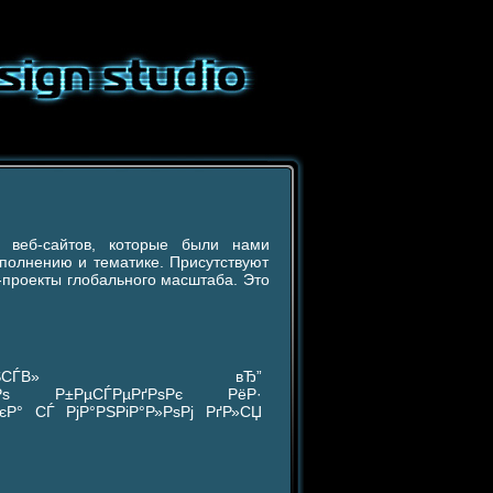
 веб-сайтов, которые были нами
сполнению и тематике. Присутствуют
б-проекты глобального масштаба. Это
µСЃРўСЂР°РЅСЃВ» вЂ”
‚РІРѕ Р±РµСЃРµРґРѕРє РёР·
єР° СЃ РјР°РЅРіР°Р»РѕРј РґР»СЏ