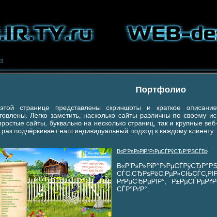
Портфолио
этой странице представлены скриншоты и краткое описание
товлены. Легко заметить, насколько сайты различны по своему и
простые сайты, буквально на несколько страниц, так и крупные ве
раз подчёркивает наш индивидуальный подход к каждому клиенту.
В«Р’РѕР»РіР°Р›РµСЃРўСЂР°РЅСЃВ»
В«Р’РѕР»РіР°Р›Р
СЃС‚СЂРѕРёС‚РµР»СЊСЃС
РґРµСЂРµРІР°, Р±РµСЃРµРґР
СЃР°РґР°.