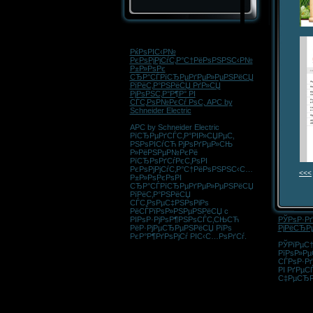
РќРѕРІС‹Р№
РєРѕРјРјСѓС‚Р°С†РёРѕРЅРЅС‹Р№
Р±Р»РѕРє
СЂР°СЃРїСЂРµРґРµР»РµРЅРёСЏ
РїРёС‚Р°РЅРёСЏ РґР»СЏ
РјРѕРЅС‚Р°Р¶Р° РІ
СЃС‚РѕР№РєСѓ РѕС‚ APC by
Schneider Electric
APC by Schneider Electric
РїСЂРµРґСЃС‚Р°РІР»СЏРµС‚
РЅРѕРІСѓСЋ РјРѕРґРµР»СЊ
Р»РёРЅРµР№РєРё
РїСЂРѕРґСѓРєС‚РѕРІ
РєРѕРјРјСѓС‚Р°С†РёРѕРЅРЅС‹С…
<<<
Р±Р»РѕРєРѕРІ
СЂР°СЃРїСЂРµРґРµР»РµРЅРёСЏ
РїРёС‚Р°РЅРёСЏ
СЃС‚РѕРµС‡РЅРѕРіРѕ
РёСЃРїРѕР»РЅРµРЅРёСЏ c
РІРѕР·РјРѕР¶РЅРѕСЃС‚СЊСЋ
РЎРѕР·Рґ
РёР·РјРµСЂРµРЅРёСЏ РїРѕ
РјРёСЂР
РєР°Р¶РґРѕРјСѓ РІС‹С…РѕРґСѓ.
РЎРїРµС†
РїРѕР»РµС
СЃРѕР·Рґ
РІ РґРµ
С‡РµСЂР