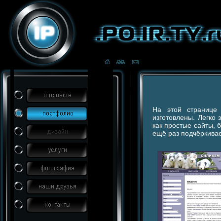
На этой странице
изготовлены. Легко 
как простые сайты, 
ещё раз подчёркивае