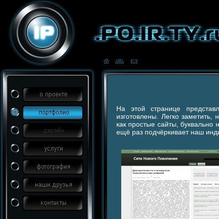
На этой странице представ
изготовлены. Легко заметить,
как простые сайты, буквально 
ещё раз подчёркивает наш инд