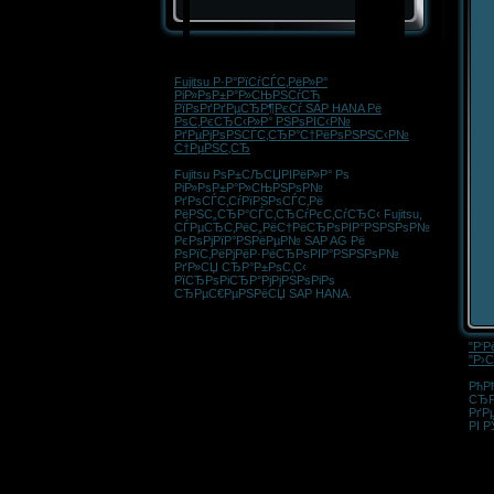
Fujitsu Р·Р°РїСѓСЃС‚РёР»Р°
РіР»РѕР±Р°Р»СЊРЅСѓСЋ
РїРѕРґРґРµСЂР¶РєСѓ SAP HANA Рё
РѕС‚РєСЂС‹Р»Р° РЅРѕРІС‹Р№
РґРµРјРѕРЅСЃС‚СЂР°С†РёРѕРЅРЅС‹Р№
С†РµРЅС‚СЂ
Fujitsu РѕР±СЉСЏРІРёР»Р° Рѕ
РіР»РѕР±Р°Р»СЊРЅРѕР№
РґРѕСЃС‚СѓРїРЅРѕСЃС‚Рё
РёРЅС„СЂР°СЃС‚СЂСѓРєС‚СѓСЂС‹ Fujitsu,
СЃРµСЂС‚РёС„РёС†РёСЂРѕРІР°РЅРЅРѕР№
РєРѕРјРїР°РЅРёРµР№ SAP AG Рё
РѕРїС‚РёРјРёР·РёСЂРѕРІР°РЅРЅРѕР№
РґР»СЏ СЂР°Р±РѕС‚С‹
РїСЂРѕРіСЂР°РјРјРЅРѕРіРѕ
СЂРµС€РµРЅРёСЏ SAP HANA.
"Р‘
"Р›
РћР
СЂР
РґР
РІ Р