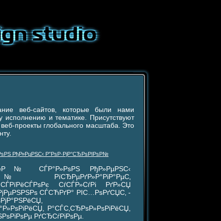
ание веб-сайтов, которые были нами
му исполнению и тематике. Присутствуют
е веб-проекты глобального масштаба. Это
нту.
ѕРЅ РђР»РµРЅС‹ Р”РѕР·РјР°СЂРѕРІРѕР№
РёР№ СЃР°Р»РѕРЅ РђР»РµРЅС‹
РѕР№ РїСЂРµРґР»Р°РіР°РµС‚
їРёСЃРѕРє СѓСЃР»СѓРі РґР»СЏ
ёРјРµРЅРЅРѕ СЃСЋРґР° РІС…РѕРґСЏС‚ -
РјР°РЅРёСЏ,
Р»РѕРіРёСЏ, Р°СЃС‚СЂРѕР»РѕРіРёСЏ,
ЅРѕРіРѕРµ РґСЂСѓРіРѕРµ.