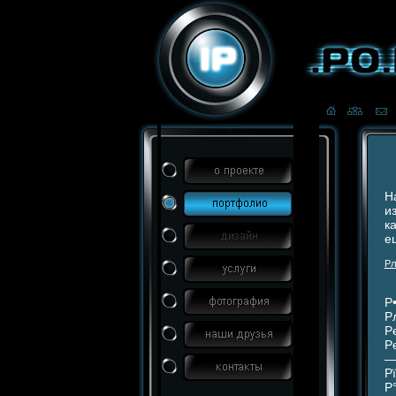
Н
и
к
е
Рљ
Р
Р
Р
Р
—
Р