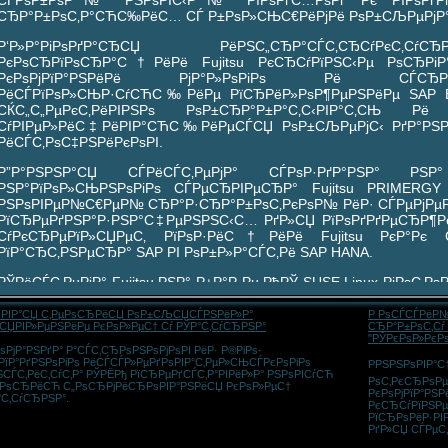
СЃРѕР±РѕР№ РЅРѕРІС‹Р№ РїРѕРґС…РѕРґ Рє РїРѕРґРґ
СЂР°Р±РѕС‚Р°СЋС‰РёС… СЃ Р±РѕР»СЊС€РёРјРё РѕР±СЉРµРјР°
Р‘Р»Р°РіРѕРґР°СЂСЏ РёРЅС„СЂР°СЃС‚СЂСѓРєС‚С
РєРѕСЂРїРѕСЂР°С†РёРё Fujitsu РєСЂСѓРїРЅС‹Рµ РѕСЂРіР
РєРѕРјРїР°РЅРёРё РјР°Р»РѕРіРѕ Рё СЃСЂРµРґ
РёСЃРїРѕР»СЊР·СѓСЋС‰РёРµ РїСЂРёР»РѕР¶РµРЅРёРµ SAP Bus
СЌС„С„РµРєС‚РёРІРЅРѕ РѕР±СЂР°Р±Р°С‚С‹РІР°С‚СЊ Рё 
СѓРІРµР»РёС‡РёРІР°СЋС‰РёРµСЃСЏ РѕР±СЉРµРјС‹ РґР°РЅ
РёСЃС‚РѕС‡РЅРёРєРѕРІ.
Р”Р°РЅРЅР°СЏ СЃРёСЃС‚РµРјР° СЃРѕР·РґР°РЅР° РЅР°
РЅР°РїРѕР»СЊРЅРѕРіРѕ СЃРµСЂРІРµСЂР° Fujitsu PRIMERG
РЅРѕРІРµР№С€РµР№ СЂР°Р·СЂР°Р±РѕС‚РєРѕР№ РёР· СЃРµРјРµР
РїСЂРµРґРЅР°Р·РЅР°С‡РµРЅРЅС‹С… РґР»СЏ РїРѕРґРґРµСЂР¶Рє
СѓРєСЂРµРїР»СЏРµС‚ РїРѕР·РёС†РёРё Fujitsu РєР°Рє 
РїР°СЂС‚РЅРµСЂР° SAP РІ РѕР±Р»Р°СЃС‚Рё SAP HANA.
РЎРёСЃС‚РµРјР° Fujitsu РЅР° Р±Р°Р·Рµ РћРЎ SUSE Linux РіРѕС‚
РЅРµРїРѕСЃСЂРµРґСЃС‚РІРµРЅРЅРѕ РїРѕСЃР»Рµ РїРѕСЃС‚Р°РІ
СЃРѕР±РѕР№ РєРѕРјРїР°РєС‚РЅРѕРµ РїСЂРµРґРІР°СЂРёС‚Рµ
ѕРІР°СЏ С‚РµРѕСЂРёСЏ РѕР±СЉСЏСЃРЅРёР»Р°
Р РѕСЃСЃРёР№
ѕСЏРІР»РµРЅРёРµ РєРѕР»РµС† Сѓ РЎР°С‚СѓСЂРЅР°
СЂР°Р±РѕС‚Сѓ 
СЂРµС€РµРЅРёРµ СЃ РїСЂРµРґСѓСЃС‚Р°РЅРѕРІР»РµРЅРЅС‹Рј Рї
"РЎРєРѕР»РєРѕР
One вЂ“ СЃСЂРµРґСЃС‚РІРѕРј Р°РЅР°Р»РёС‚РёРєРё РЅР° СЃ 
РјР°РЅРґР° Р°СЃС‚СЂРѕРЅРѕРјРѕРІ РёР· Р®РіРѕ-
HANA. РћРїС‚РёРјРёР·Р°С†РёСЏ РІРЅСѓС‚СЂРµРЅРЅРёС… Рї
°РїР°РґРЅРѕРіРѕ РёСЃСЃР»РµРґРѕРІР°С‚РµР»СЊСЃРєРѕРіРѕ
РРЅРЅРѕРІР°
ЅСЃС‚РёС‚СѓС‚Р° РЎРЁРђ РїСЂРµРґСЃС‚Р°РІРёР»Р° РЅРѕРІСѓСЋ
РЅР°СЃС‚СЂРѕР№РєСѓ СЃРёСЃС‚РµРјС‹, РѕСЃ
РѕС‚РєСЂРѕРµС
µРѕСЂРёСЋ С„РѕСЂРјРёСЂРѕРІР°РЅРёСЏ РєРѕР»РµС†
СЃРїРµС†РёР°Р»РёСЃС‚Р°РјРё Fujitsu, С‡С‚Рѕ РіР°СЂР°РЅС‚РёСЂС
РєРѕРјРїР°РЅРё
°С‚СѓСЂРЅР°.
РєСЂСѓРїРЅР
РЅРµР·Р°РІРёСЃРёРјРѕ РѕС‚ РёС… СЂР°Р·РјРµСЂРѕРІ Рё СѓС
РїСЂРѕРёР·РІ
РїРѕРґРіРѕС‚РѕРІРєРё, Р±С‹СЃС‚СЂРѕРµ Рё РІС‹СЃ
РґР»СЏ СЃРµС
СЂР°Р·РІРµСЂС‚С‹РІР°РЅРёРµ SAP HANA Р±РµР· РїСЂРµС