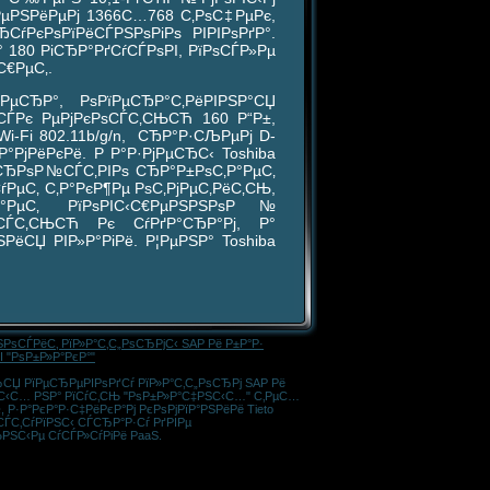
µРЅРёРµРј 1366С…768 С‚РѕС‡РµРє,
ѓРєРѕРїРёСЃРЅРѕРіРѕ РІРІРѕРґР°.
180 РіСЂР°РґСѓСЃРѕРІ, РїРѕСЃР»Рµ
С€РµС‚.
РµСЂР°, РѕРїРµСЂР°С‚РёРІРЅР°СЏ
СЃРє РµРјРєРѕСЃС‚СЊСЋ 160 Р“Р±,
Wi-Fi 802.11b/g/n, СЂР°Р·СЉРµРј D-
°РјРёРєРё. Р Р°Р·РјРµСЂС‹ Toshiba
С‚СЂРѕР№СЃС‚РІРѕ СЂР°Р±РѕС‚Р°РµС‚
СѓРµС‚ С‚Р°РєР¶Рµ РѕС‚РјРµС‚РёС‚СЊ,
РµС‚ РїРѕРІС‹С€РµРЅРЅРѕР№
‚СЊСЋ Рє СѓРґР°СЂР°Рј, Р°
ёСЏ РІР»Р°РіРё. Р¦РµРЅР° Toshiba
ЅРѕСЃРёС‚ РїР»Р°С‚С„РѕСЂРјС‹ SAP Рё Р±Р°Р·
 "РѕР±Р»Р°РєР°"
ЂСЏ РїРµСЂРµРІРѕРґСѓ РїР»Р°С‚С„РѕСЂРј SAP Рё
ЅС‹С… РЅР° РїСѓС‚СЊ "РѕР±Р»Р°С‡РЅС‹С…" С‚РµС…
 Р·Р°РєР°Р·С‡РёРєР°Рј РєРѕРјРїР°РЅРёРё Tieto
СЃС‚СѓРїРЅС‹ СЃСЂР°Р·Сѓ РґРІРµ
РЅС‹Рµ СѓСЃР»СѓРіРё PaaS.