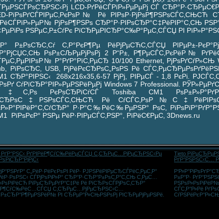
ЃРµРЅСЃРѕСЂРЅС‹Рј LCD-РґРёСЃРїР»РµРµРј СЃ СЂР°Р·СЂРµС€Р
ED-РїРѕРґСЃРІРµС‚РєРѕР№ Рё РІРѕР·РјРѕР¶РЅРѕСЃС‚СЊСЋ СЂС
”РёСЃРїР»РµР№ РјРѕР¶РЅРѕ СЂР°Р·РІРѕСЂР°С‡РёРІР°С‚СЊ РЅР° 
‡РµРіРѕ РЅРµС‚Р±СѓРє РїСЂРµРІСЂР°С‰Р°РµС‚СЃСЏ РІ РїР»Р°РЅ
ќР° Р±РѕСЂС‚Сѓ С‚Р°РєР¶Рµ РёРјРµСЋС‚СЃСЏ РІРµР±-РєР°Рј
їР°РјСЏС‚СЊ РѕР±СЉРµРјРѕРј 2 Р“Р±, Р¶РµСЃС‚РєРёР№ РґРё
ЃРµС‚РµРІРѕР№ Р°РґР°РїС‚РµСЂ 10/100 Ethernet, РјРѕРґСѓР»СЊ 
ub, РїРѕСЂС‚ USB, РјРёРєСЂРѕС„РѕРЅ Рё СЃС‚РµСЂРµРѕРґРёРЅР
M1 СЂР°РІРЅС‹ 268x216x35,6-57 РјРј, РІРµСЃ - 1,8 РєРі. РЈСЃ
РѕРґ СѓРїСЂР°РІР»РµРЅРёРµРј Windows 7 Professional. РЎР»РµРґ
‡С‚Рѕ РєРѕСЂРїСѓСЃ Toshiba CM1 РѕР±Р»Р°РґР°
їСЂРѕС‡РЅРѕСЃС‚СЊСЋ Рё СѓСЃС‚РѕР№С‡РёРІРѕСЃС
єР»Р°РІРёР°С‚СѓСЂР° Р·Р°С‰РёС‰РµРЅР° РѕС‚ РїРѕРїР°РґР°РЅР
M1 РїРѕРєР° РЅРµ РёР·РІРµСЃС‚РЅР°, РїРёС€РµС‚ 3Dnews.ru
·РґР°РЅС‹ РґРІРёР¶СѓС‰РёРµСЃСЏ С‚СЂРµС…РјРµСЂРЅС‹Рµ
Tieto РїРµСЂРµР
списку новостей >>>
РѕРіСЂР°РјРјС‹
РґР°РЅРЅС‹С… РІ
јР°РЅРґР° С„РёР·РёРєРѕРІ РёР· РЈРЅРёРІРµСЂСЃРёС‚РµС‚Р°
Р‘Р»Р°РіРѕРґР°С
ёР·РѕРЅС‹ СЃРјРѕРіР»Р° СЂР°Р·СЂР°Р±РѕС‚Р°С‚СЊ С‚РµС…
Р±Р°Р· РґР°РЅР
»РѕРіРёСЋ РїРµСЂРµРґР°С‡Рё Рё РїСЂРѕСЃРјРѕС‚СЂР°
РЅРѕР»РѕРіРёР№,
ёР¶СѓС‰РёС…СЃСЏ С‚СЂРµС…РјРµСЂРЅС‹С…
СЃС‚Р°Р»Рё РґРѕ
ѕР±СЂР°Р¶РµРЅРёР№ РІ СЂРµР°Р»СЊРЅРѕРј РІСЂРµРјРµРЅРё.
СѓРЅРёРєР°Р»СЊ