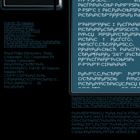
РґР°РЅРЅС‹С… вЂ“ 
РёСЃРїРѕР»СЊР·РѕРІ
Р·РЅР°С‡РёС‚РµР»СЊРЅРѕ
РїСЂРѕРіСЂР°РјРјРЅРѕРµ Р
Full HD 3D Initiative
Р”РёРЅР°РјРёС‡РµСЃРєРё
РїРѕР»СѓС‡РёР»Р°
РїСЂРѕРІРµСЂРµРЅРЅСѓСЋ 
РїРѕРґРґРµСЂР¶РєСѓ
РґР»СЏ РІРЅРµРґСЂРµРЅ
С‡РµС‚С‹СЂРµС…
РјРёСЂРѕРІС‹С…
РїСЂРѕС†РµСЃСЃС‹, Р° 
РїСЂРѕРёР·РІРѕРґРёС‚РµР»РµР№
РёРЅСЃС‚СЂСѓРјРµРЅС‚
С‚РµР»РµРІРёР·РѕСЂРѕРІ
РјРѕРґРµР»СЊСЋ РѕР±СЃР»С
Royal Philips Electronics, Sharp
СЂРµР¶РёРјРµ "24/7" (РєСЂ
Corporation, TCL Corporation Рё
РјР°РєСЃРёРјР°Р»СЊРЅРѕ
Toshiba Corporation
Р·Р°РєР°Р·С‡РёРєРѕРІ.
РїРѕРґРґРµСЂР¶Р°Р»Рё
РїСЂРѕРµРєС‚ Full HD 3D Glasses
Initiative РїРѕ
РџР»Р°С‚С„РѕСЂРјР° Р±
СЂР°Р·СЂР°Р±РѕС‚РєРµ
СѓСЂРѕРІРµРЅСЊ РґРѕС
СѓРЅРёРІРµСЂСЃР°Р»СЊРЅС‹С…
Р°РєС‚РёРІРЅС‹С… 3D
РїСЂРµРґРїСЂРёСЏС‚РёСЏ РЅ
РѕС‡РєРѕРІ.
С‚Р°РєР¶Рµ РіРѕСЂР
РјР°СЃС€С‚Р°Р±РёСЂРѕР
РњРёРіСЂР°С†РёСЏ Р°Р±РѕРЅРµРЅС‚РѕР
СЌС„С„РµРєС‚РёРІРЅРѕР
С€РёСЂРѕРєРѕРїРѕР»РѕСЃРЅРѕРіРѕ РґРѕС
РѕРґРЅРѕРІСЂРµРјРµ
СЃРµС‚СЊ "РљРёРµРІСЃС‚Р°СЂ" Р·Р°РІ
РґСѓР±Р»РёСЂРѕРІР°РЅР
РљРѕРјРїР°РЅРёСЏ "РџРµС‚РµСЂ-РЎРµС
РІРѕР·РјРѕР¶РЅРѕСЃС
РјРёРіСЂР°С†РёСЋ Р°Р±РѕРЅРµРЅС‚РѕРІ
РІРѕСЃСЃС‚Р°РЅРѕРІР»РµРЅ
СѓРєСЂР°РёРЅСЃРєРѕРіРѕ РјСѓР»СЊС‚Р
РѕРїРµСЂР°С‚РѕСЂР° "РљРёРµРІСЃС‚Р°С
Amdocs РІ РєРѕРЅРІРµСЂРіРµРЅС‚РЅРѕР
СЂРµС€РµРЅРёРµ PETER-SERVICE BIS.
К списку новостей >>>