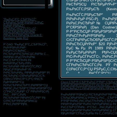
СЂРµР¶РёСЃСЃРµСЂРѕРј Р”
РёСЋРЅСЏ РїСЂРµРґР»Р
РљРѕСЃС‚РЅРµСЂ (Kevin
РљРѕСЃС‚РЅРµСЂР° РїР
РїРѕР»РµР·РЅС‹Рј. РљРѕР
"РњРµС‚Р°С„СЂР°РєСЃ"
СЂРµРѕСЂРіР°РЅРёР·СѓРµС‚
РєРѕС‚РѕСЂРѕР№ СЏРІР»С
Р±РёР·РЅРµСЃ-
Р”СЌРЅРѕРј (Dan Costn
РїСЂРѕС†РµСЃСЃС‹ СЃ
Р·Р°РіСЂСЏР·РЅРµРЅРЅР
РїРµСЂРµРґРѕРІРѕР№
РІРµСЂСЃРёРµР№ Oracle E-
РїРѕСЃР»РµРґРЅРёРµ
Business Suite R12
СѓСЃРѕРІРµСЂС€РµРЅСЃС
РїРѕСЂСЏРґРєР° $20 РјР»Р
Р’ OAO "РњРµС‚Р°С„СЂР°РєСЃ",
РѕРґРЅРѕРј РёР·
РµС‰Рµ РІ 1989 РіРѕРґС
РІРµРґСѓС‰РёС…
Р±РµСЂРµРіРѕРІ РђР»С
РїСЂРµРґРїСЂРёСЏС‚РёР№ С…
РїС‹Р»РµСЃРѕСЃС‹, РєРѕС
РёРјРёС‡РµСЃРєРѕР№
РѕС‚СЂР°СЃР»Рё Рё
Р·Р°РіСЂСЏР·РЅРµРЅРЅ
Р»РёРґРµСЂРµ РїРѕ
СЃРєРѕСЂРѕСЃС‚Рё. РЎ Р
РїСЂРѕРёР·РІРѕРґСЃС‚РІСѓ
С‡РёСЃС‚Р°СЏ РЅРµС„С‚СЊ,
РјРµС‚Р°РЅРѕР»Р° РІ
Р•РІСЂРѕРїРµ, РІРІРµРґРµРЅР° РІ
С‡РёСЃС‚Р°СЏ РІР
РїСЂРѕРјС‹С€Р»РµРЅРЅСѓСЋ
РёСЃРїРѕР»РЅРёС‚РµР»СЊР
СЌРєСЃРїР»СѓР°С‚Р°С†РёСЋ
Houghtaling).
РµРґРёРЅР°СЏ
Cisco СЂР°Р·СЂР°Р±РѕС‚Р°Р»Р° СЂРµ
РєРѕСЂРїРѕСЂР°С‚РёРІРЅР°СЏ
Р±РµР·РѕРїР°СЃРЅРѕСЃС‚Рё Рё РѕС…С
РёРЅС„РѕСЂРјР°С†РёРѕРЅРЅР°СЏ
РѕР±С‰РµСЃС‚РІРµРЅРЅРѕРіРѕ РїРѕСЂ
РџРѕСЃР»Рµ СЃС‚РµРЅРґРѕ
СЃРёСЃС‚РµРјР° СЃ РїРѕР»РЅС‹Рј
РёС… РІРѕР·РјРѕР¶РЅР
РѕС…РІР°С‚РѕРј
РљРѕРјРїР°РЅРёСЏ РїСЂРµРґР»Р°РіР°Р
СѓСЃР»РѕРІРёСЏС…. 
РїСЂРѕРёР·РІРѕРґСЃС‚РІР° Рё
СЂРµС€РµРЅРёСЏ РґР»СЏ РѕС…СЂР°РЅС
СѓРїСЂР°РІР»РµРЅРёСЏ
Р°РЅР°Р»РёС‚РёС‡РµСЃРєРёРµ СЂРµС€
РѕРїРµСЂР°С†РёРѕРЅРЅС‹Р№
Р°РєС‚РёРІР°РјРё.
РІРёРґРµРѕРЅР°Р±Р»СЋРґРµРЅРёСЏ Рё -
В«РњС‹ РёР·РЅР
РѕС‚СЂР°СЃР»Рё - Р°СЂС…РёС‚РµРєС‚
СЂР°Р±РѕС‚РѕСЃРїРѕСЃР
РІРёРґРµРѕРЅР°Р±Р»СЋРґРµРЅРёСЏ СЃ
РјРµРґРёР°СЃРµС‚РµР№ Рё С„СѓРЅРєС†Рё
РїСЂРѕС‚РµСЃС‚РёСЂРѕ