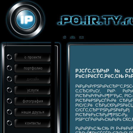
РЈСЃС‚СЂРѕР№СЃС‚Р
РѕС‡РёСЃС‚РёС‚СЊ РѕР
РќРµРѕРґРЅРѕРєСЂР°С‚Р
С‚СЂСѓР±Сѓ, РёР· Р
РїСЂРѕРґРѕР»Р¶Р°РµС‚ РІС
РїСЂРёРЅРµСЃР»Рё СЂРµР·
РїСѓС‚Рё СЂРµС€РµРЅРёСЏ
СѓСЃС‚СЂР°РЅРµРЅРёРµР
РїСЂРёР±СЂРµР¶РЅС‹Рµ
РЅР°СЃРєРѕР»СЊРєРѕ СЌС‚Р
РџРѕРјРѕС‰СЊ РІ Р»РёРєР