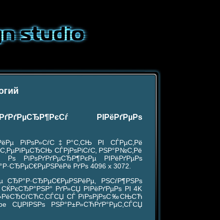
огий
ґРґРµСЂР¶РєСѓ РІРёРґРµРѕ
РёРµ РїРѕР»СѓС‡Р°С‚СЊ РІ СЃРµС‚Рё
, С‚РµРїРµСЂСЊ СЃРјРѕРіСѓС‚ РЅР°Р№С‚Рё
» Рѕ РїРѕРґРґРµСЂР¶РєРµ РІРёРґРµРѕ
Р°Р·СЂРµС€РµРЅРёРё РґРѕ 4096 x 3072.
Рµ СЂР°Р·СЂРµС€РµРЅРёРµ, РЅСѓР¶РЅРѕ
СЌРєСЂР°РЅР° РґР»СЏ РІРёРґРµРѕ РІ 4K
СЃР»РёСЂСѓСЋС‚СЃСЏ СЃ РїРѕРјРѕС‰СЊСЋ
be СЏРІРЅРѕ РЅР°Р±Р»СЋРґР°РµС‚СЃСЏ