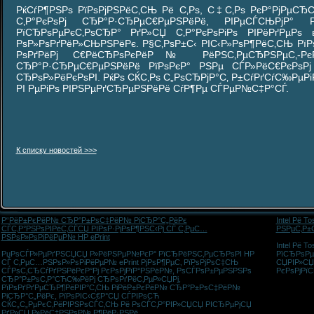
РќСѓР¶РЅРѕ РїРѕРјРЅРёС‚СЊ Рё С‚Рѕ, С‡С‚Рѕ РєР°РјРµСЂ
С‚Р°РєРѕРј СЂР°Р·СЂРµС€РµРЅРёРё, РІРµСЃСЊРјР° Р
РїСЂРѕРµРєС‚РѕСЂР° РґР»СЏ С‚Р°РєРѕРіРѕ РІРёРґР
РѕР»РѕРґРёР»СЊРЅРёРє. Р§С‚РѕР±С‹ РІС‹Р»РѕР¶РёС‚СЊ Рї
РѕРґРёРј С€РёСЂРѕРєРёР№ РёРЅС‚РµСЂРЅРµС‚-РєР°
СЂР°Р·СЂРµС€РµРЅРёРё РїРѕРєР° РЅРµ СЃР»РёС€РєРѕРј
СЂРѕР»РёРєРѕРІ. РќРѕ СЌС‚Рѕ С„РѕСЂРјР°С‚ Р±СѓРґСѓС‰РµР
РІ РµРіРѕ РІРЅРµРґСЂРµРЅРёРё СѓР¶Рµ СЃРµР№С‡Р°СЃ.
К списку новостей >>>
Р“РёР±РєРёР№ СЂР°Р±РѕС‡РёР№ РіСЂР°С„РёРє
Intel Рё 
СЃС‚Р°РЅРѕРІРёС‚СЃСЏ РІРѕР·РјРѕР¶РЅС‹Рј СЃ С‚РµС…
РЅРµС‚Р±
РЅРѕР»РѕРіРёРµР№ HP ePrint
Intel Рё 
РџРѕСЃР»РµРґРЅСЏСЏ Р»РёРЅРµР№РєР° РїСЂРёРЅС‚РµСЂРѕРІ HP
РїСЂРѕРµ
СЃ С‚РµС…РЅРѕР»РѕРіРёРµР№ ePrint РјРѕР¶РµС‚ РїРѕРјРѕС‡СЊ
СЏРІР»СЏ
СЃРѕС‚СЂСѓРґРЅРёРєР°Рј РєРѕРјРїР°РЅРёР№, РѕСЃРѕР±РµРЅРЅРѕ
РєРѕРјРї
СЂР°Р±РѕС‚Р°СЋС‰РёРј СЂРѕРґРёС‚РµР»СЏРј,
РїРѕРґРґРµСЂР¶РёРІР°С‚СЊ РіРёР±РєРёР№ СЂР°Р±РѕС‡РёР№
РіСЂР°С„РёРє, РїРѕРІС‹С€Р°СЏ СЃРІРѕСЋ
СЌС„С„РµРєС‚РёРІРЅРѕСЃС‚СЊ Рё РѕСЃС‚Р°РІР»СЏСЏ РІСЂРµРјСЏ
РґР»СЏ Р»РёС‡РЅРѕР№ Р¶РёР·РЅРё.