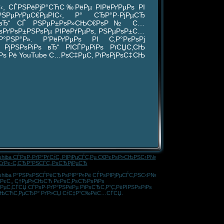
С‹, СЃРЅРёРјР°СЋС‰РёРµ РІРёРґРµРѕ РІ
ЅРµРґРµС€РµРІС‹, Р° СЂР°Р·РјРµСЂ
µРѕ вЂ“ СЃ РЅРµР±РѕР»СЊС€РѕР№ С…
РѕРґРѕР±РЅРѕРµ РІРёРґРµРѕ, РЅРµРѕР±С…
РЅР°Р». Р’РёРґРµРѕ РІ С‚Р°РєРѕРј
 РјРЅРѕРіРѕ вЂ“ РІСЃРµРіРѕ РїСЏС‚СЊ
іРѕ Рё YouTube С…РѕС‡РµС‚ РїРѕРјРѕС‡СЊ
Toshiba СЃРѕР·РґР°РґСѓС‚ РІРјРµСЃС‚Рµ С€РєРѕР»СЊРЅС‹Р№
СѓРє-С‚СЂР°РЅСЃС„РѕСЂРјРµСЂ
Toshiba Р°РЅРѕРЅСЃРёСЂРѕРІР°Р»Рё СЃРѕРІРјРµСЃС‚РЅС‹Р№
РєС‚, С†РµР»СЊСЋ РєРѕС‚РѕСЂРѕРіРѕ
РµС‚СЃСЏ СЃРѕР·РґР°РЅРёРµ РїРѕСЂС‚Р°С‚РёРІРЅРѕРіРѕ
СЊСЋС‚РµСЂР° РґР»СЏ СѓС‡Р°С‰РёС…СЃСЏ.