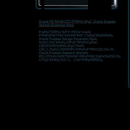
Oracle РїСЂРµРґСЃС‚Р°РІР»СЏРµС‚ Oracle Exadata
Storage Expansion Rack
РљРѕСЂРїРѕСЂР°С†РёСЏ Oracle
Р°РЅРѕРЅСЃРёСЂРѕРІР°Р»Р° СЂРµС€РµРЅРёРµ
Oracle Exadata Storage Expansion Rack,
РєРѕС‚РѕСЂРѕРµ РїРѕР·РІРѕР»СЏРµС‚
СЌРєРѕРЅРѕРјРёС‡РµСЃРєРё
СЌС„С„РµРєС‚РёРІРЅРѕ РґРѕР±Р°РІР»СЏС‚СЊ Рє
Oracle Exadata Database Machine
РІС‹СЃРѕРєРѕРїСЂРѕРёР·РІРѕРґРёС‚РµР»СЊРЅС‹Рµ
СЃРµСЂРІРµСЂС‹ С…СЂР°РЅРµРЅРёСЏ.