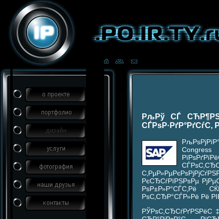
РљРў СЃ СЋР¶РЅ
СЃРѕР·РґР°РґСѓС‚
РљРѕРјРї
Congres
РїРѕРґРї
СЃРѕС‚
С‚РµР»РµРєРѕРјРјСѓР
РєСЂСѓРїРЅРѕРµ РјРµ
РѕР±Р»Р°СЃС‚Рё СЌ
РѕС‚СЂР°СЃР»Рё Рё РІ
РЎРѕС‚СЂСѓРґРЅРёС