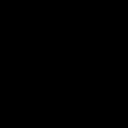
К списку новостей >>>