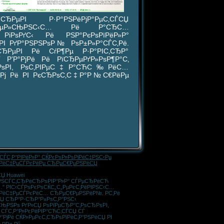
СЂРµРІ Р·Р°РЅРёРјР°РµС‚СЃСЏ
РёС‚РµР»СЊРЅС‹С… Рё Р°СЂС…
РіРѕРґС‹ Рё РЅР°РєРѕРїРёР»Р°
РІ РґР°РЅРЅРѕР№ РѕР±Р»Р°СЃС‚Рё.
”СЂРµРІ Рё СѓР¶Рµ Р·Р°РІС‚СЂР°
 Р’Р°РјРё Рё РїСЂРµРґР»РѕР¶Р°С‚
ЅС‚РѕРІ, РѕС‚РІРµС‡Р°СЋС‰РёС…
ЅР°Рј Рё РІ РєСЂРѕС‚С‡Р°Р№С€РёРµ
СЃС‚Р°РІРёР»Р° СЌРєРѕР»РѕРіРёС‡РЅС‹Рµ
‚РёС‡РµСЃРєРёРµ СЂРµС€РµРЅРёСЏ
Џ Huawei
РЅСЃС‚СЂРёСЂРѕРІР°Р»Р° СЃРµСЂРёСЋ
…" РІС‹СЃРѕРєРѕСЌС„С„РµРєС‚РёРІРЅС‹С…
РёС‡РµСЃРєРёС… СЂРµС€РµРЅРёР№. Р­С‚Рё
 СЂР°Р·СЂР°Р±РѕС‚Р°РЅС‹
СЊРЅРѕ РґР»СЏ РѕРїРµСЂР°С‚РѕСЂРѕРІ,
 СЃС‚Р°Р»РєРёРІР°СЋС‚СЃСЏ СЃ
°РјРё СЌР»РµРєС‚СЂРѕРїРёС‚Р°РЅРёСЏ РІ