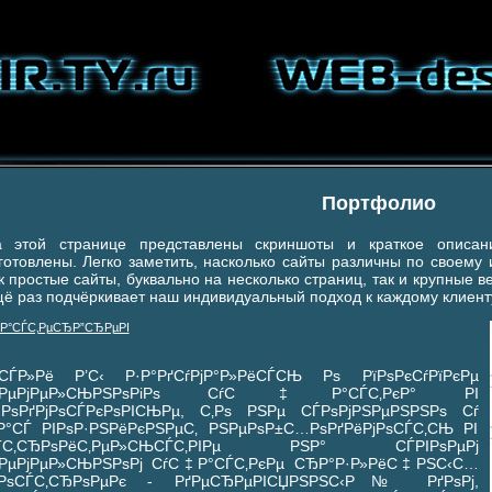
Портфолио
 этой странице представлены скриншоты и краткое описан
готовлены. Легко заметить, насколько сайты различны по своему
к простые сайты, буквально на несколько страниц, так и крупные 
ё раз подчёркивает наш индивидуальный подход к каждому клиент
Р°СЃС‚РµСЂР”СЂРµРІ
•СЃР»Рё Р’С‹ Р·Р°РґСѓРјР°Р»РёСЃСЊ Рѕ РїРѕРєСѓРїРєРµ
·РµРјРµР»СЊРЅРѕРіРѕ СѓС‡Р°СЃС‚РєР° РІ
џРѕРґРјРѕСЃРєРѕРІСЊРµ, С‚Рѕ РЅРµ СЃРѕРјРЅРµРЅРЅРѕ Сѓ
Р°СЃ РІРѕР·РЅРёРєРЅРµС‚ РЅРµРѕР±С…РѕРґРёРјРѕСЃС‚СЊ РІ
ЃС‚СЂРѕРёС‚РµР»СЊСЃС‚РІРµ РЅР° СЃРІРѕРµРј
·РµРјРµР»СЊРЅРѕРј СѓС‡Р°СЃС‚РєРµ СЂР°Р·Р»РёС‡РЅС‹С…
їРѕСЃС‚СЂРѕРµРє - РґРµСЂРµРІСЏРЅРЅС‹Р№ РґРѕРј,