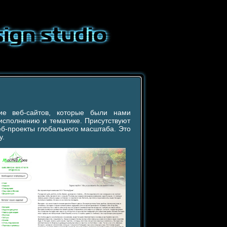
ие веб-сайтов, которые были нами
 исполнению и тематике. Присутствуют
веб-проекты глобального масштаба. Это
у.