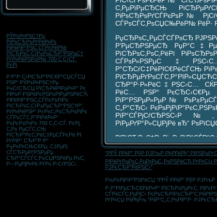
РІС‹СЃРѕРєРёР№ СѓСЂРѕРІРµ
С‚РµРїРµСЂСЊ РїСЂРµРґ
РіРѕСЂРѕРґСЃРєРѕР№ РјС
СЃРѕСЃС‚РѕСЏС‰РёР№ РёР· Р
РЎРѕР»РЅС†Рµ
РџСЂРѕС„РµСЃСЃРѕСЂ РЈРЅРёРІ
РїРѕСЂРѕРґРёР»Рѕ
Р’РµСЂРЅРµСЂ РџР°С‡РµСЂ
РіРёРіР°РЅС‚СЃРєРёР№
РїСЂРѕС‚РѕС‚РёРї РіРѕСЂР
РїСЂРѕС‚СѓР±РµСЂР°РЅРµС†
РґР»РёРЅРѕР№ 700 С‚С‹СЃ.
СЃРѕР»РЅРµС‡РЅС‹С… 
РєРј
Р°СЂСѓС‡РёРІС€РёСЃСЊ РїРѕР
РїСЂРµРґРѕСЃС‚Р°РІР»СЏСЋ
Р Р°Р·С‹РіСЂР°РІС€Р°СЏСЃСЏ
РЅР° РЎРѕР»РЅС†Рµ
СЂР°Р·Р»РёС‡РЅС‹С… СЌРєР
Р±СѓСЂСЏ РїСЂРёРІРµР»Р° Рє
РёС… РЅР° РєСЂС‹С€Рµ Рј
РІРѕР·РЅРёРєРЅРѕРІРµРЅРёСЋ
РїР°РЅРµР»РµР№ РѕР±РµСЃР
РіРёРіР°РЅС‚СЃРєРѕРіРѕ
РїСЂРѕС‚СѓР±РµСЂР°РЅС†Р°,
С„Р°СЂС‹ РєРѕРјРїР°РєС‚РЅРѕ
РґР»РёРЅР° РєРѕС‚РѕСЂРѕРіРѕ
РїР°СЃРјСѓСЂРЅС‹Р№, Р
СЃРѕСЃС‚Р°РІРёР»Р°
РїРµРґР°Р»СЏРјРё вЂ“ РѕРїС
РѕРєРѕР»Рѕ 700 С‚С‹СЃ. РєРј,
С‚Рѕ РµСЃС‚СЊ
РїСЂР°РєС‚РёС‡РµСЃРєРё РІ
Р’РїСЂРѕС‡РµРј, РѕРїР°СЃР°С
РґРІР° СЂР°Р·Р°
СЂР°СЃСЃС‡РёС‚Р°РЅР° РЅР° 
Р±РѕР»СЊС€Рµ, С‡РµРј
СЃСЂРµРґРЅРµРµ
(РџРµСЂСѓ), РіРґРµ 350 
"Р­РЎ Р­РќР” РўР РЈРљР РђРРќРђ" РІРЅРµР
СЂР°СЃСЃС‚РѕСЏРЅРёРµ РѕС‚
РЅРѕСЂРјРѕР№. Р•СЃР»Рё
РІРёРґРµРѕС‚РµР»РµС„РѕРЅРёСЋ РґР»СЏ Рќ
Р—РµРјР»Рё РґРѕ Р›СѓРЅС‹.
РЈРєСЂР°РёРЅС‹"
РїСЂРѕРёР·РІРѕРґСЃС‚РІРѕ
РІРїРѕР»РЅРµ РІРѕР·РјРѕР¶
РљРѕРјРїР°РЅРёСЏ "Р­РЎ Р­РќР” РўР РЈРљР 
РІРѕР·РґСѓС…Р° РІ Р¶Р°
Р·Р°РІРµСЂС€РёР»Р° РїСЂРѕРµРєС‚ РјРѕ
РїРѕРЅРёР·РёС‚СЃСЏ, РїРёС€Р
СЃРёСЃС‚РµРјС‹ РєРѕСЂРїРѕСЂР°С‚РёРІР
РґР»СЏ РќРђРљ "РќР°С„С‚РѕРіР°Р· РЈРєСЂ