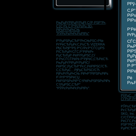
РР
С‚Р
РїР
РІР
РњРµРґРІРµРґРµРІ СѓР·РЅР°Р»,
С‡С‚Рѕ С‚Р°РєРѕРµ 3D-
Р‘Р
РјРѕРґРµР»СЊ
"РЎРєРѕР»РєРѕРІРѕ"
РґР
Р“РµРЅРµСЂР°Р»СЊРЅС‹Р№
СЃС
РґРёСЂРµРєС‚РѕСЂ VIZERRA
РњР
РђСЂРјР°РЅ Р“СѓРєР°СЃСЏРЅ
РІР
РїСЂРµРґСЃС‚Р°РІРёР»
РџСЂРµР·РёРґРµРЅС‚Сѓ
РџР
Р РѕСЃСЃРёРё Р”РјРёС‚СЂРёСЋ
Рё
РњРµРґРІРµРґРµРІСѓ
Р·Р
РёРЅС‚РµСЂР°РєС‚РёРІРЅСѓСЋ
С‚СЂРµС…РјРµСЂРЅСѓСЋ
РІР
РјРѕРґРµР»СЊ РіР»Р°РІРЅРѕРіРѕ
Р·РґР°РЅРёСЏ
Рё 
РёРЅРЅРѕРІР°С†РёРѕРЅРЅРѕРіРѕ
РљР
С†РµРЅС‚СЂР°
Р“
"РЎРєРѕР»РєРѕРІРѕ".
Р’Р
РўРµС…РЅ
РјР
СЃРѕР·Рґ
СЃР
РЎРѕСЋР
Рґ
РєСЂРµР°
Р±Р
SKG, Inc
РўР
СѓСЃРїР
РёСЃС‚Р
РѕС
РЅР°РІСЃР
РµРІСЂР
"Fl