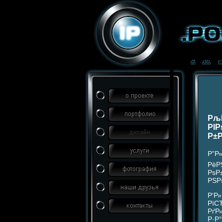
Рљ
РІ
Р±
Р”Р
Рё
РѕР
РЅР
Р‘Р
РїС
РґР
Р·Р