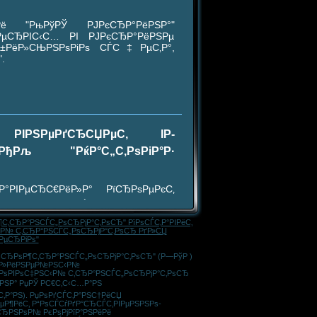
ё "РњРўРЎ РЈРєСЂР°РёРЅР°"
µСЂРІС‹С… РІ РЈРєСЂР°РёРЅРµ
ѕР±РёР»СЊРЅРѕРіРѕ СЃС‡РµС‚Р°,
.
ІРЅРµРґСЂСЏРµС‚ IP-
ђРљ "РќР°С„С‚РѕРіР°Р·
Р°РІРµСЂС€РёР»Р° РїСЂРѕРµРєС‚
‚РёРІРЅРѕР№ СЃРІСЏР·Рё РґР»СЏ
С‚СЂР°РЅСЃС„РѕСЂРјР°С‚РѕСЂ" РїРѕСЃС‚Р°РІРёС‚
Р№ С‚СЂР°РЅСЃС„РѕСЂРјР°С‚РѕСЂ РґР»СЏ
РµСЂРіРѕ"
ѕСЂРѕР¶С‚СЂР°РЅСЃС„РѕСЂРјР°С‚РѕСЂ" (Р—РўР )
‚ Р»РёРЅРµР№РЅС‹Р№
РѕРІРѕС‡РЅС‹Р№ С‚СЂР°РЅСЃС„РѕСЂРјР°С‚РѕСЂ
’ РЅР° РџРЎ РС€С‚С‹С…Р°РЅ
ёРґРµРЅСЊРµ СЃРёСЃС‚РµРјС‹
С‚Р°РЅ). РџРѕРґСЃС‚Р°РЅС†РёСЏ
µР¶РёС‚ Р“РѕСЃСѓРґР°СЂСЃС‚РІРµРЅРЅРѕ-
СЂРЅРѕР№ РєРѕРјРїР°РЅРёРё