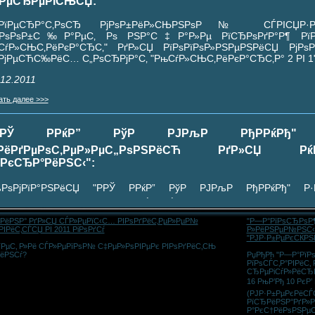
ґРµСЂРµРІСЊСЏ:
РїРµСЂР°С‚РѕСЂ РјРѕР±РёР»СЊРЅРѕР№ СЃРІСЏР·Р
РѕРѕР±С‰Р°РµС‚ Рѕ РЅР°С‡Р°Р»Рµ РїСЂРѕРґР°Р¶ РїР
јСѓР»СЊС‚РёРєР°СЂС‚" РґР»СЏ РїРѕРїРѕР»РЅРµРЅРёСЏ РјР
РјРµСЋС‰РёС… С„РѕСЂРјР°С‚ "РњСѓР»СЊС‚РёРєР°СЂС‚Р° 2 РІ 1"
.12.2011
ать далее >>>
Р­РЎ Р­РќР” РўР РЈРљР РђРРќРђ" Р
ІРёРґРµРѕС‚РµР»РµС„РѕРЅРёСЋ РґР»СЏ РќР
РєСЂР°РёРЅС‹":
РѕРјРїР°РЅРёСЏ "Р­РЎ Р­РќР” РўР РЈРљР РђРРќРђ" Р·
РѕРґРµСЂРЅРёР·Р°С†РёРё СЃРёСЃС‚РµРјС‹ РєРѕСЂРїРѕСЂР°С
РђРљ "РќР°С„С‚РѕРіР°Р· РЈРєСЂР°РёРЅС‹".
РёРЅР° РґР»СЏ СЃР»РµРїС‹С… РІРѕРґРёС‚РµР»РµР№
"Р—Р°РїРѕСЂРѕР¶
ІРёС‚СЃСЏ РІ 2011 РіРѕРґСѓ
Р»РёРЅРµР№РЅС‹
.12.2011
"РЈР·Р±РµРєСЌРЅ
РµС‚ Р»Рё СЃР»РµРїРѕР№ С‡РµР»РѕРІРµРє РІРѕРґРёС‚СЊ
РёРЅСѓ?
РџРђРћ "Р—Р°РїР
ать далее >>>
РїРѕСЃС‚Р°РІРёС
СЂРµРіСѓР»РёСЂ
16 РњР’Рђ 10 РєР
S 2012: LG РїСЂРµРґСЃС‚Р°РІРёР»Р° СЃРІРѕРµ РІР
(РЈР·Р±РµРєРёСЃ
ЈРјРЅС‹Р№ РґРѕРј":
РїСЂРёРЅР°РґР»Р
Р°РєС†РёРѕРЅРµ