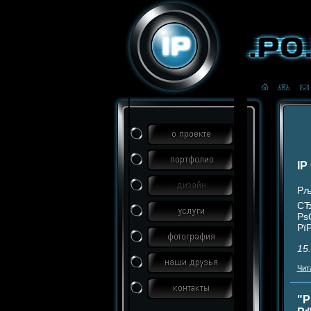
IP
Рљ
СЂ
Рѕ
Рї
15
Чит
"