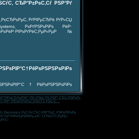
ѓС‚ СЂР°Р±РѕС‚Сѓ РЅР°Рґ
‚РєСЂРѕРµС‚ РґРІРµСЂРё РґР»СЏ
ystems, РѕРґРЅРѕРіРѕ РёР·
ёР·РІРѕРґРёС‚РµР»РµР№
ЅРЅРѕРІР°С†РёРѕРЅРЅРѕРіРѕ
РЅРЅРѕРІР°С†РёРѕРЅРЅРѕРіРѕ
) РЅР°РјРµСЂРµРЅР° РІС‹Р№С‚Рё РЅР° СЂС‹РЅРѕРє
ЃС‚РІР° РІРѕРґРѕРѕС‡РёСЃС‚РЅС‹С…
 Electronics РѕС‚РєСЂС‹РІР°РµС‚ РЅРѕРІРѕРµ
їСЂР°РІР»РµРЅРёРµ вЂ“ СЃРёСЃС‚РµРјС‹
ѕРґС‹
µ РЎРѕР»РЅС†Рµ:
Рѕ РЈРЅРёРІРµСЂСЃРёС‚РµС‚Р°
СЂС‚РµСЂ СЃРѕРѕР±С‰РёР»