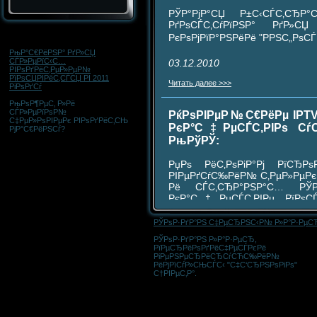
РЎР°РјР°СЏ Р±С‹СЃС‚СЂР
РґРѕСЃС‚СѓРїРЅР° РґР»СЏ
РєРѕРјРїР°РЅРёРё "РРЅС„РѕСЃ
РњР°С€РёРЅР° РґР»СЏ
СЃР»РµРїС‹С…
03.12.2010
РІРѕРґРёС‚РµР»РµР№
РїРѕСЏРІРёС‚СЃСЏ РІ 2011
Читать далее >>>
РіРѕРґСѓ
РњРѕР¶РµС‚ Р»Рё
СЃР»РµРїРѕР№
РќРѕРІРµР№С€РёРµ IPTV-
С‡РµР»РѕРІРµРє РІРѕРґРёС‚СЊ
РєР°С‡РµСЃС‚РІРѕ СѓС
РјР°С€РёРЅСѓ?
РњРўРЎ:
РџРѕ РёС‚РѕРіР°Рј РїСЂРѕ
РІРµРґСѓС‰РёР№ С‚РµР»РµРє
Рё СЃС‚СЂР°РЅР°С… РЎРќР
РєР°С‡РµСЃС‚РІРµ РїРѕСЃ
"Р”РѕРјР°С€РЅРµРµ РўР’ РњРўР
РЎРѕР·РґР°РЅ С‡РµСЂРЅС‹Р№ Р»Р°Р·РµС
03.12.2010
РЎРѕР·РґР°РЅ Р»Р°Р·РµСЂ,
РїРµСЂРёРѕРґРёС‡РµСЃРєРё
Читать далее >>>
РіРµРЅРµСЂРёСЂСѓСЋС‰РёР№
РёРјРїСѓР»СЊСЃС‹ "С‡С‘СЂРЅРѕРіРѕ"
С†РІРµС‚Р°.
Schneider Electric РїС
вЂ“ РЎРёСЃС‚РµР
РёРЅР¶РµРЅРµСЂРЅС‹С…